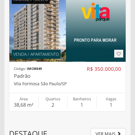
VENDA / APARTAMENTO
R$ 350.000,00
Código:
IMOB849
Padrão
Vila Formosa São Paulo/SP
Área
Quartos
Banheiros
Vagas
38,68 m²
2
1
1
DESTAQUE
VER MAIS