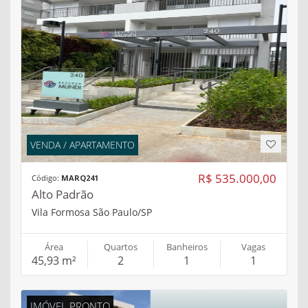
VENDA / APARTAMENTO
R$ 535.000,00
Código:
MARQ241
Alto Padrão
Vila Formosa São Paulo/SP
Área
Quartos
Banheiros
Vagas
45,93 m²
2
1
1
IMÓVEL PRONTO