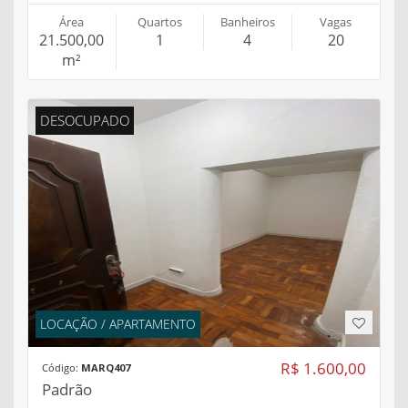
Área
Quartos
Banheiros
Vagas
21.500,00
1
4
20
m²
DESOCUPADO
LOCAÇÃO / APARTAMENTO
R$ 1.600,00
Código:
MARQ407
Padrão