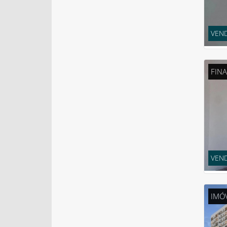
VEND
FIN
VEND
IMÓ